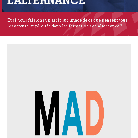
Et si nous faisions un arrêt sur image de ce que pensent tous
les acteurs impliqués dans les formations en alternance ?