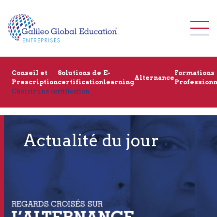
Conseil et
Solutions de
E-
Formations
Alternance
Prescription
certification
learning
Professionn
Choisir une certification
Actualité du jour