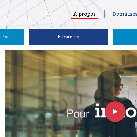
À propos
Domaines
ation
E-learning
GALILEO Branding 08